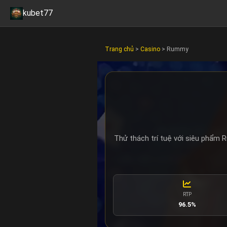
kubet77
Trang chủ
>
Casino
> Rummy
Thử thách trí tuệ với siêu phẩm R
RTP
96.5%