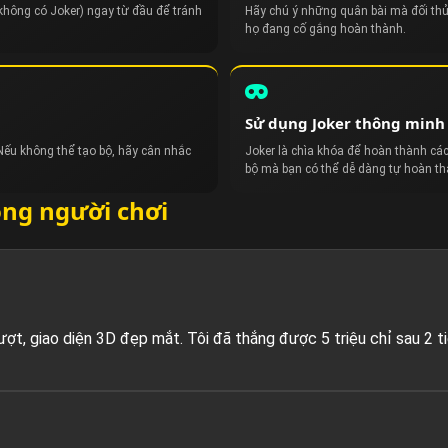
không có Joker) ngay từ đầu để tránh
Hãy chú ý những quân bài mà đối thủ
họ đang cố gắng hoàn thành.
Sử dụng Joker thông minh
Nếu không thể tạo bộ, hãy cân nhắc
Joker là chìa khóa để hoàn thành cá
bộ mà bạn có thể dễ dàng tự hoàn th
ồng người chơi
t, giao diện 3D đẹp mắt. Tôi đã thắng được 5 triệu chỉ sau 2 tiế