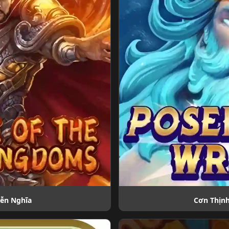
ễn Nghĩa
Cơn Thịn