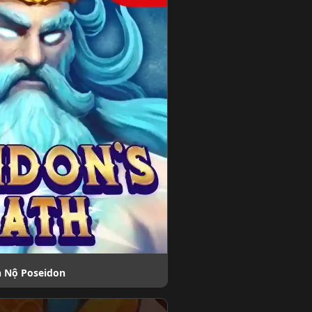
h Nộ Poseidon