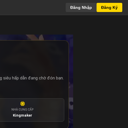
Đăng Nhập
Đăng Ký
ởng siêu hấp dẫn đang chờ đón bạn.
NHÀ CUNG CẤP
Kingmaker