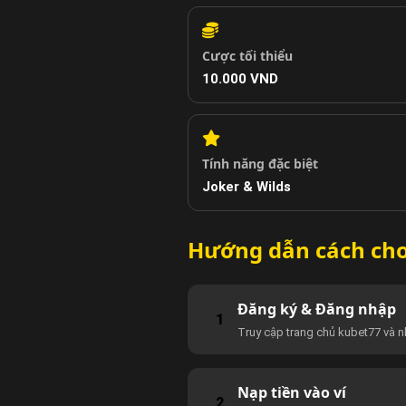
Cược tối thiểu
10.000 VND
Tính năng đặc biệt
Joker & Wilds
Hướng dẫn cách chơ
Đăng ký & Đăng nhập
1
Truy cập trang chủ kubet77 và nh
Nạp tiền vào ví
2