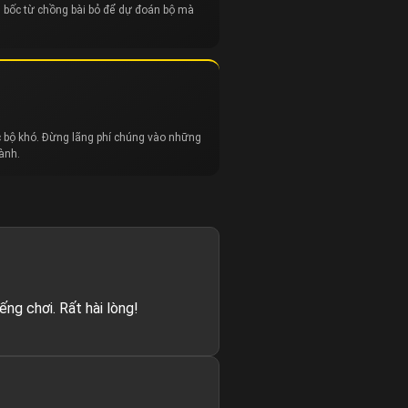
 bốc từ chồng bài bỏ để dự đoán bộ mà
c bộ khó. Đừng lãng phí chúng vào những
ành.
ng chơi. Rất hài lòng!