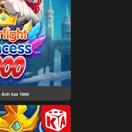
 Ánh Sao 1000