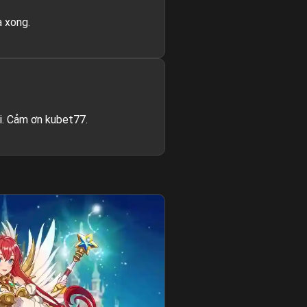
à xong.
ôi. Cảm ơn kubet77.