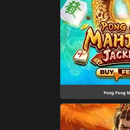
Pong Pong 