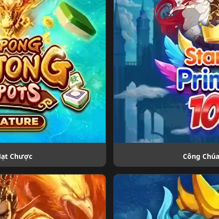
Mạt Chược
Công Chúa