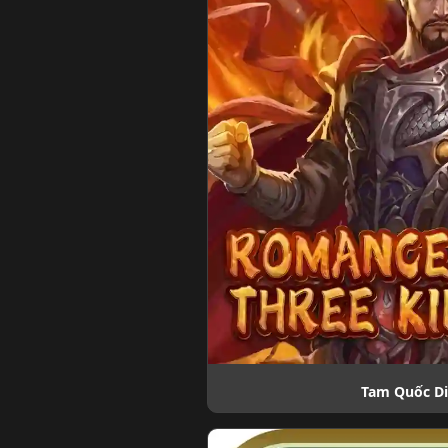
Tam Quốc Di