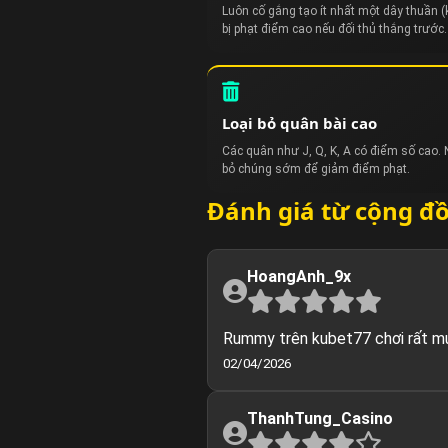
Luôn cố gắng tạo ít nhất một dây thuần (
bị phạt điểm cao nếu đối thủ thắng trước.
Loại bỏ quân bài cao
Các quân như J, Q, K, A có điểm số cao. 
bỏ chúng sớm để giảm điểm phạt.
Đánh giá từ cộng đ
HoangAnh_9x
Rummy trên kubet77 chơi rất mượ
02/04/2026
ThanhTung_Casino