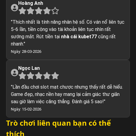
Hoàng Anh
"Thích nhất là tính năng nhân hệ số. Có ván nổ liên tục
5-6 lần, tiền cộng vào tài khoản liên tục nhìn rất
sướng mắt. Rút tiền tại
nhà cái kubet77
cũng rất
nhanh."
Ngày: 28-03-2026
Ngọc Lan
"Lần đầu chơi slot mạt chược nhưng thấy rất dễ hiểu.
Game đẹp, nhạc nền hay mang lại cảm giác thư giãn
sau giờ làm việc căng thẳng. Đánh giá 5 sao!"
Ngày: 15-02-2026
Trò chơi liên quan bạn có thể
thích