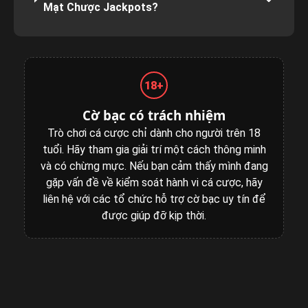
Mạt Chược Jackpots?
18+
Cờ bạc có trách nhiệm
Trò chơi cá cược chỉ dành cho người trên 18
tuổi. Hãy tham gia giải trí một cách thông minh
và có chừng mực. Nếu bạn cảm thấy mình đang
gặp vấn đề về kiểm soát hành vi cá cược, hãy
liên hệ với các tổ chức hỗ trợ cờ bạc uy tín để
được giúp đỡ kịp thời.