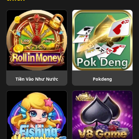
Tiền Vào Như Nước
Pokdeng