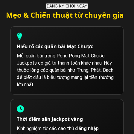
ĐĂNG KÝ CHƠI NGAY
Mẹo & Chiến thuật từ chuyên gia
Hiểu rõ các quân bài Mạt Chược
Mỗi quân bài trong Pong Pong Mạt Chược
Jackpots có giá trị thanh toán khác nhau. Hãy
thuộc lòng các quân bài như Trung, Phát, Bạch
để biết đâu là biểu tượng mang lại tiền thưởng
lớn nhất.
Thời điểm săn Jackpot vàng
Kinh nghiệm từ các cao thủ
đăng nhập